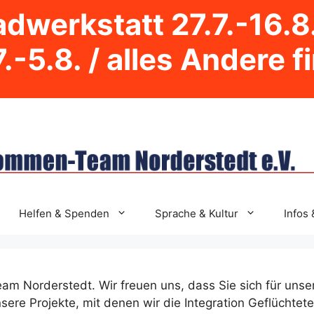
dwerkstatt 27.7.-16.8
.-5.8. / alles Andere f
Helfen & Spenden
Sprache & Kultur
Infos 
 Norderstedt. Wir freuen uns, dass Sie sich für unser
re Projekte, mit denen wir die Integration Geflüchteter 