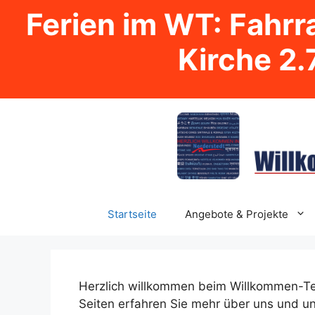
Ferien im WT: Fahrra
Kirche 2.7
Zum
Inhalt
springen
Startseite
Angebote & Projekte
Herzlich willkommen beim Willkommen-Team
Seiten erfahren Sie mehr über uns und unse