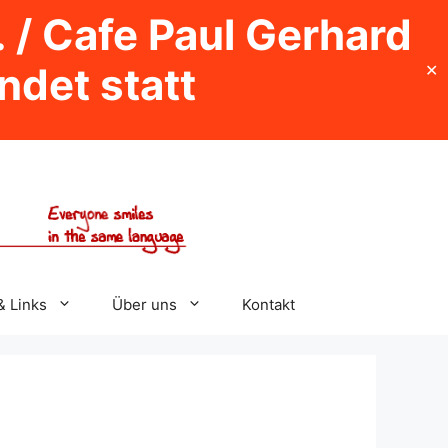
. / Cafe Paul Gerhard
indet statt
✕
& Links
Über uns
Kontakt