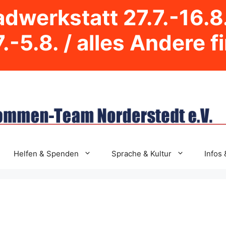
dwerkstatt 27.7.-16.8
.-5.8. / alles Andere f
Helfen & Spenden
Sprache & Kultur
Infos 