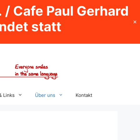
. / Cafe Paul Gerhard
indet statt
✕
& Links
Über uns
Kontakt