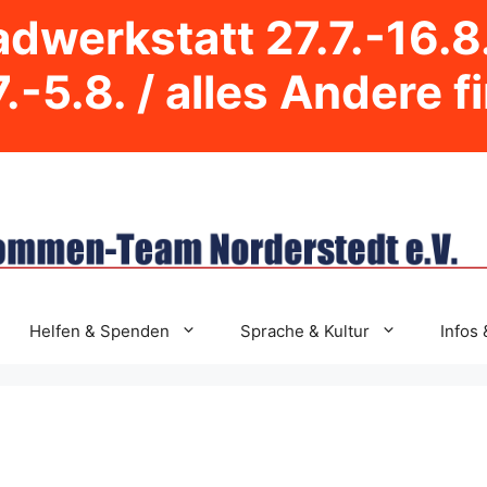
dwerkstatt 27.7.-16.8
.-5.8. / alles Andere f
Helfen & Spenden
Sprache & Kultur
Infos 