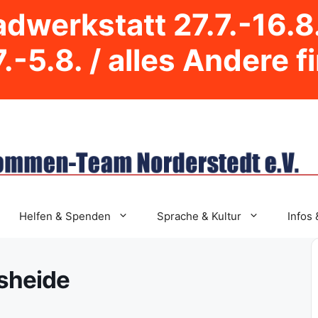
dwerkstatt 27.7.-16.8
.-5.8. / alles Andere f
Helfen & Spenden
Sprache & Kultur
Infos 
sheide